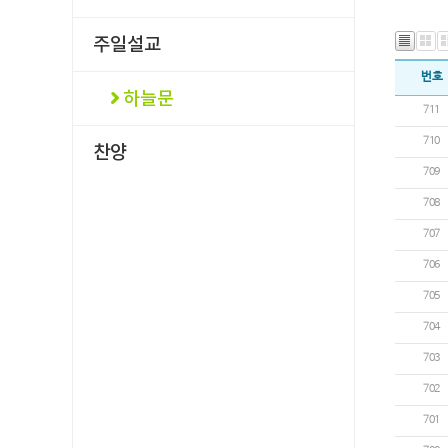
번호
711
710
709
708
707
706
705
704
703
702
701