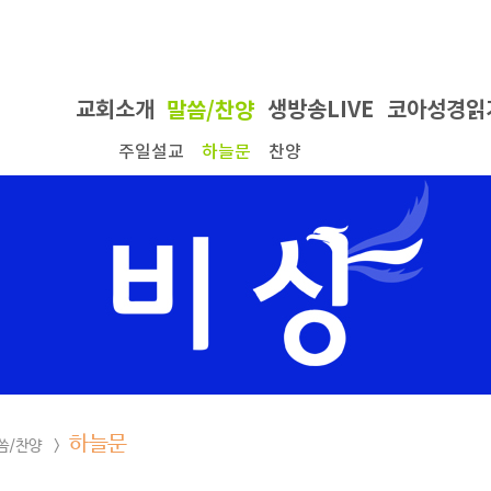
하늘문
/찬양 >