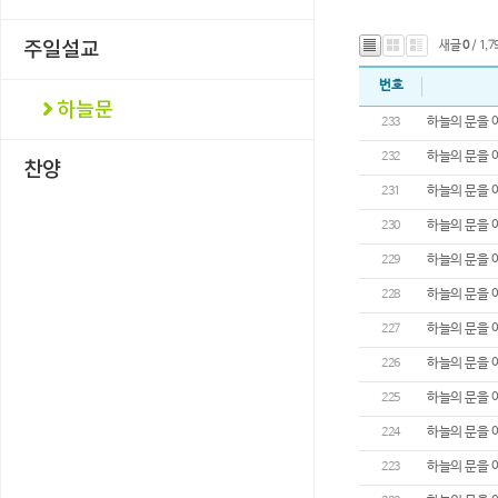
새글
0
/ 1,7
번호
하늘의 문을 여
233
하늘의 문을 여
232
하늘의 문을 여
231
하늘의 문을 여
230
하늘의 문을 여
229
하늘의 문을 여
228
하늘의 문을 여
227
하늘의 문을 여
226
하늘의 문을 여
225
하늘의 문을 여
224
하늘의 문을 여
223