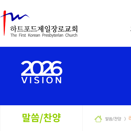
말씀/찬양 >